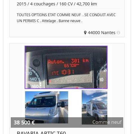
2015
/
4 couchages
/
160
CV /
42,700 km
TOUTES OPTIONS ETAT COMME NEUF . SE CONDUIT AVEC
UN PERMIS C . Attelage . Banne neuve .
44000 Nantes
38 500 €
Comme neuf
BAVARIA ARTIC T60