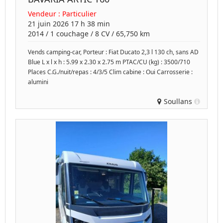
Vendeur :
Particulier
21 juin 2026 17 h 38 min
2014
/
1 couchage
/
8
CV /
65,750 km
Vends camping-car, Porteur : Fiat Ducato 2,3 l 130 ch, sans AD
Blue L x l x h : 5.99 x 2.30 x 2.75 m PTAC/CU (kg) : 3500/710
Places C.G./nuit/repas : 4/3/5 Clim cabine : Oui Carrosserie :
alumini
Soullans