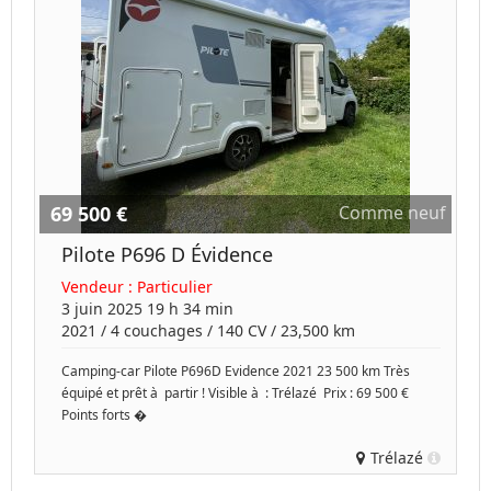
69 500 €
Comme neuf
Pilote P696 D Évidence
Vendeur :
Particulier
3 juin 2025 19 h 34 min
2021
/
4 couchages
/
140
CV /
23,500 km
Camping-car Pilote P696D Evidence 2021 23 500 km Très
équipé et prêt à partir ! Visible à : Trélazé Prix : 69 500 €
Points forts �
Trélazé