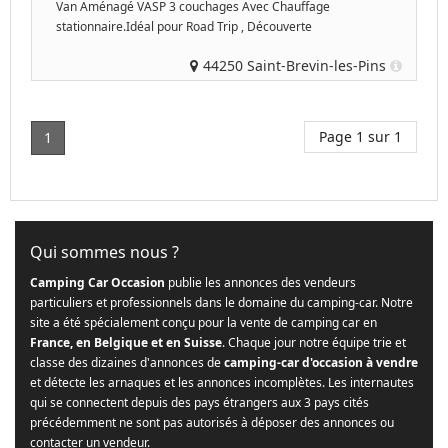
Van Aménagé VASP 3 couchages Avec Chauffage
stationnaire.Idéal pour Road Trip , Découverte
44250 Saint-Brevin-les-Pins
Page 1 sur 1
1
Qui sommes nous ?
Camping Car Occasion
publie les annonces des vendeurs
particuliers et professionnels dans le domaine du camping-car. Notre
site a été spécialement conçu pour la vente de camping car en
France, en Belgique et en Suisse
. Chaque jour notre équipe trie et
classe des dizaines d'annonces de
camping-car d'occasion à vendre
et détecte les arnaques et les annonces incomplètes. Les internautes
qui se connectent depuis des pays étrangers aux 3 pays cités
précédemment ne sont pas autorisés à déposer des annonces ou
contacter un vendeur.