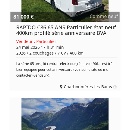
81 000 €
Comme neuf
RAPIDO C86 65 ANS Particulier état neuf
400km profilé série anniversaire BVA
Vendeur :
Particulier
24 mai 2026 17 h 31 min
2026
/
2 couchages
/
7
CV /
400 km
La série 65 ans , lit central électrique,réservoir 90l.... est très
bien équipée pour cet anniversaire (voir sur le site ou me
contacter -vendeur-).
Charbonnières-les-Bains