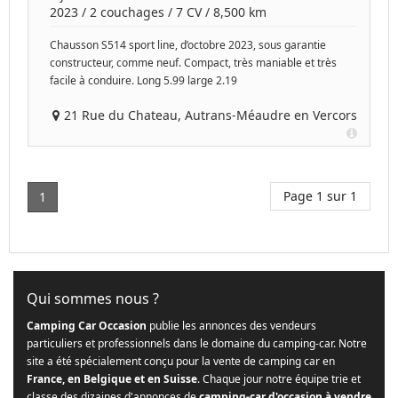
2023
/
2 couchages
/
7
CV /
8,500 km
Chausson S514 sport line, d’octobre 2023, sous garantie
constructeur, comme neuf. Compact, très maniable et très
facile à conduire. Long 5.99 large 2.19
21 Rue du Chateau, Autrans-Méaudre en Vercors
Page 1 sur 1
1
Qui sommes nous ?
Camping Car Occasion
publie les annonces des vendeurs
particuliers et professionnels dans le domaine du camping-car. Notre
site a été spécialement conçu pour la vente de camping car en
France, en Belgique et en Suisse
. Chaque jour notre équipe trie et
classe des dizaines d'annonces de
camping-car d'occasion à vendre