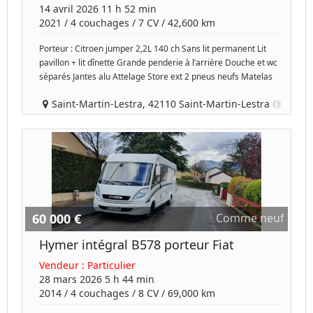
14 avril 2026 11 h 52 min
2021
/
4 couchages
/
7
CV /
42,600 km
Porteur : Citroen jumper 2,2L 140 ch Sans lit permanent Lit
pavillon + lit dînette Grande penderie à l’arrière Douche et wc
séparés Jantes alu Attelage Store ext 2 pneus neufs Matelas
Saint-Martin-Lestra, 42110 Saint-Martin-Lestra
60 000 €
Comme neuf
Hymer intégral B578 porteur Fiat
Vendeur :
Particulier
28 mars 2026 5 h 44 min
2014
/
4 couchages
/
8
CV /
69,000 km