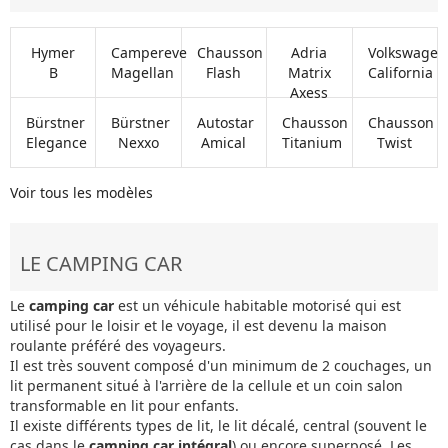
Hymer
Campereve
Chausson
Adria
Volkswagen
B
Magellan
Flash
Matrix
California
Axess
Bürstner
Bürstner
Autostar
Chausson
Chausson
Elegance
Nexxo
Amical
Titanium
Twist
Voir tous les modèles
LE CAMPING CAR
Le
camping car
est un véhicule habitable motorisé qui est
utilisé pour le loisir et le voyage, il est devenu la maison
roulante préféré des voyageurs.
Il est très souvent composé d'un minimum de 2 couchages, un
lit permanent situé à l'arrière de la cellule et un coin salon
transformable en lit pour enfants.
Il existe différents types de lit, le lit décalé, central (souvent le
cas dans le
camping car intégral
) ou encore superposé. Les