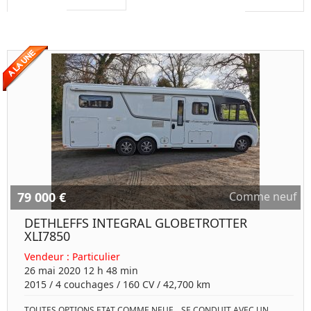
79 000 €
Comme neuf
DETHLEFFS INTEGRAL GLOBETROTTER
XLI7850
Vendeur :
Particulier
26 mai 2020 12 h 48 min
2015
/
4 couchages
/
160
CV /
42,700 km
TOUTES OPTIONS ETAT COMME NEUF . SE CONDUIT AVEC UN