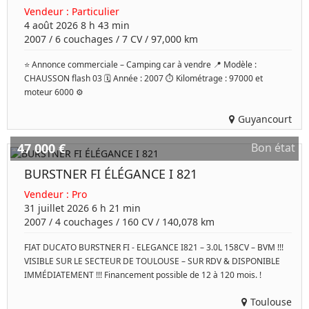
Vendeur :
Particulier
4 août 2026 8 h 43 min
2007
/
6 couchages
/
7
CV /
97,000 km
⭐ Annonce commerciale – Camping car à vendre 📍 Modèle :
CHAUSSON flash 03 🗓️ Année : 2007 ⏱️ Kilométrage : 97000 et
moteur 6000 ⚙️
Guyancourt
47 000 €
Bon état
BURSTNER FI ÉLÉGANCE I 821
Vendeur :
Pro
31 juillet 2026 6 h 21 min
2007
/
4 couchages
/
160
CV /
140,078 km
FIAT DUCATO BURSTNER FI - ELEGANCE I821 – 3.0L 158CV – BVM !!!
VISIBLE SUR LE SECTEUR DE TOULOUSE – SUR RDV & DISPONIBLE
IMMÉDIATEMENT !!! Financement possible de 12 à 120 mois. !
Toulouse