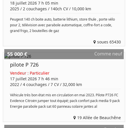
18 juillet 2026 7 h 05 min
2025
/
2 couchages
/
140ch
CV /
10,000 km
Peugeot 140 ch boite auto, batterie lithium, store thule , porte vélo
pour 2, télévision avec parabole automatique, coffre-fort a code,
grand frigo, 2 bouteilles de gaz
soues 65430
55 000 €
Comme neuf
pilote P 726
Vendeur :
Particulier
17 juillet 2026 7 h 46 min
2022
/
4 couchages
/
7
CV /
32,000 km
Véhicule très bon état mis en circulation en mai 2023. Pilote P726 FC
Evidence Citroën jumper tout équipé; pack confort pack media 9 pack
Energie parabole pack sat 60 panneau solaire jantes al
19 Allée de Beauchêne