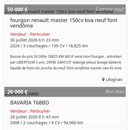
50 000 €
Comme neuf
fourgon renault master 150cv bva neuf font
vendôme
Vendeur :
Particulier
30 juillet 2026 6 h 23 min
2024
/
3 couchages
/
150
CV /
18,825 km
Baisse du prix 50 000e 18825 KM NEUF vend mon fourgon . entretien
par LIBERTIUM 5 ans: 2999E GRATUIT vidange pneus lavage batterie
liquide de frein etc proche du neuf .font vendôme master van 45 eme
Léognan
26 000 €
Bon état
BAVARIA T68BD
Vendeur :
Particulier
26 juillet 2026 8 h 43 min
2006
/
2 couchages
/
9
CV /
94,960 km