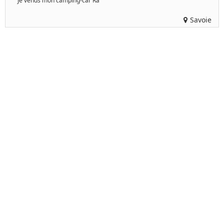
Je vends mon camping-car Ra
Savoie