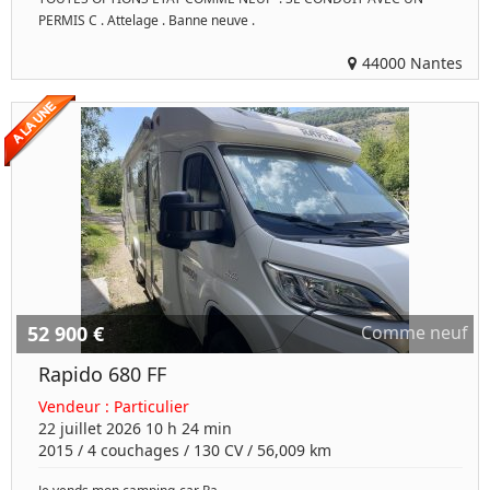
PERMIS C . Attelage . Banne neuve .
44000 Nantes
52 900 €
Comme neuf
Rapido 680 FF
Vendeur :
Particulier
22 juillet 2026 10 h 24 min
2015
/
4 couchages
/
130
CV /
56,009 km