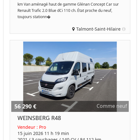
km Van aménagé haut de gamme Glénan Concept Car sur
Renault Trafic 2.0 Blue dCi 110 ch. État proche du neuf,
toujours stationn�
Talmont-Saint-Hilaire
56 290 €
Comme neuf
WEINSBERG R48
Vendeur :
Pro
15 juin 2026 11 h 19 min
2021
/
3 couchages
/
140
CV /
84,112 km