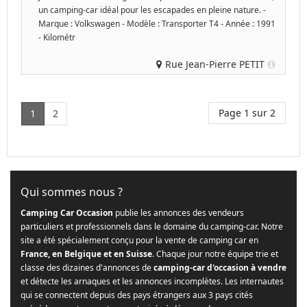
un camping-car idéal pour les escapades en pleine nature. -
Marque : Volkswagen - Modèle : Transporter T4 - Année : 1991
- Kilométr
Rue Jean-Pierre PETIT
Page 1 sur 2
1
2
Qui sommes nous ?
Camping Car Occasion
publie les annonces des vendeurs
particuliers et professionnels dans le domaine du camping-car. Notre
site a été spécialement conçu pour la vente de camping car en
France, en Belgique et en Suisse
. Chaque jour notre équipe trie et
classe des dizaines d'annonces de
camping-car d'occasion à vendre
et détecte les arnaques et les annonces incomplètes. Les internautes
qui se connectent depuis des pays étrangers aux 3 pays cités