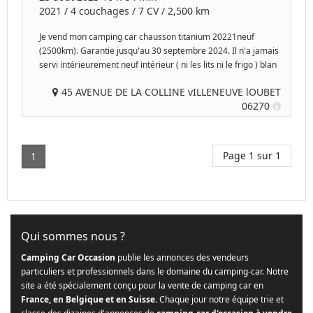
2021
/
4 couchages
/
7
CV /
2,500 km
Je vend mon camping car chausson titanium 20221neuf
(2500km). Garantie jusqu'au 30 septembre 2024. Il n'a jamais
servi intérieurement neuf intérieur ( ni les lits ni le frigo ) blan
45 AVENUE DE LA COLLINE vILLENEUVE lOUBET
06270
Page 1 sur 1
1
Qui sommes nous ?
Camping Car Occasion
publie les annonces des vendeurs
particuliers et professionnels dans le domaine du camping-car. Notre
site a été spécialement conçu pour la vente de camping car en
France, en Belgique et en Suisse
. Chaque jour notre équipe trie et