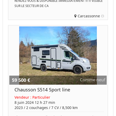
RENDEZ-VOUS & DISPONIBLE IMMÉDIATEMENT !!! !!! VISIBLE
SUR LE SECTEUR DE CA
Carcassonne
59 500 €
Comme neuf
Chausson S514 Sport line
Vendeur :
Particulier
8 juin 2024 12 h 27 min
2023
/
2 couchages
/
7
CV /
8,500 km