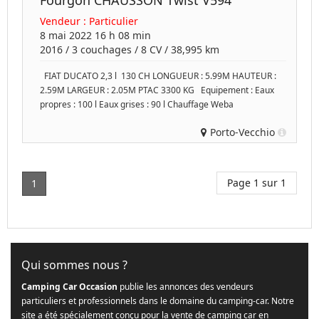
Fourgon CHAUSSON Twist V594
Vendeur :
Particulier
8 mai 2022 16 h 08 min
2016
/
3 couchages
/
8
CV /
38,995 km
FIAT DUCATO 2,3 l 130 CH LONGUEUR : 5.99M HAUTEUR :
2.59M LARGEUR : 2.05M PTAC 3300 KG Equipement : Eaux
propres : 100 l Eaux grises : 90 l Chauffage Weba
Porto-Vecchio
Page 1 sur 1
1
Qui sommes nous ?
Camping Car Occasion
publie les annonces des vendeurs
particuliers et professionnels dans le domaine du camping-car. Notre
site a été spécialement conçu pour la vente de camping car en