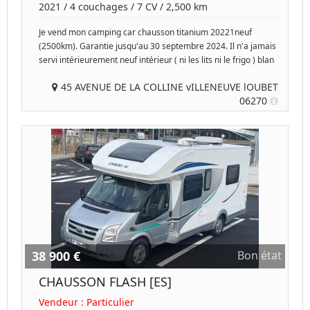
2021
/
4 couchages
/
7
CV /
2,500 km
Je vend mon camping car chausson titanium 20221neuf
(2500km). Garantie jusqu'au 30 septembre 2024. Il n'a jamais
servi intérieurement neuf intérieur ( ni les lits ni le frigo ) blan
45 AVENUE DE LA COLLINE vILLENEUVE lOUBET
06270
38 900 €
Bon état
CHAUSSON FLASH [ES]
Vendeur :
Particulier