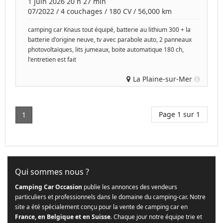
1 juin 2026 20 h 27 min
07/2022
/
4 couchages
/
180
CV /
56,000 km
camping car Knaus tout équipé, batterie au lithium 300 + la
batterie d'origine neuve, tv avec parabole auto, 2 panneaux
photovoltaïques, lits jumeaux, boite automatique 180 ch,
l'entretien est fait
La Plaine-sur-Mer
Page 1 sur 1
1
Qui sommes nous ?
Camping Car Occasion
publie les annonces des vendeurs
particuliers et professionnels dans le domaine du camping-car. Notre
site a été spécialement conçu pour la vente de camping car en
France, en Belgique et en Suisse
. Chaque jour notre équipe trie et