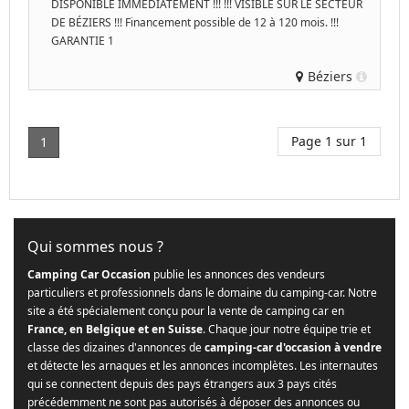
DISPONIBLE IMMÉDIATEMENT !!! !!! VISIBLE SUR LE SECTEUR
DE BÉZIERS !!! Financement possible de 12 à 120 mois. !!!
GARANTIE 1
Béziers
Page 1 sur 1
1
Qui sommes nous ?
Camping Car Occasion
publie les annonces des vendeurs
particuliers et professionnels dans le domaine du camping-car. Notre
site a été spécialement conçu pour la vente de camping car en
France, en Belgique et en Suisse
. Chaque jour notre équipe trie et
classe des dizaines d'annonces de
camping-car d'occasion à vendre
et détecte les arnaques et les annonces incomplètes. Les internautes
qui se connectent depuis des pays étrangers aux 3 pays cités
précédemment ne sont pas autorisés à déposer des annonces ou